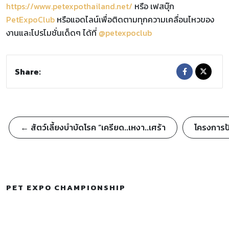
https://www.petexpothailand.net/
หรือ เฟสบุ๊ก
PetExpoClub
หรือแอดไลน์เพื่อติดตามทุกความเคลื่อนไหวของ
งานและโปรโมชั่นเด็ดๆ ได้ที่
@petexpoclub
Share:
← สัตว์เลี้ยงบำบัดโรค “เครียด..เหงา..เศร้า
โครงการปั
PET EXPO CHAMPIONSHIP