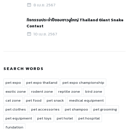
8 เม.ย. 2567
กิจกรรมประจำปีของชาวงูใหญ่ Thailand Giant Snake
Contest
10 เม.ย. 2567
SEARCH WORDS
pet expo
pet expo thailand
pet expo championship
exotic zone
rodent zone
reptile zone
bird zone
cat zone
pet food
pet snack
medical equipment
pet clothes
pet accessories
pet shampoo
pet grooming
pet equipment
pet toys
pet hotel
pet hospital
fundation