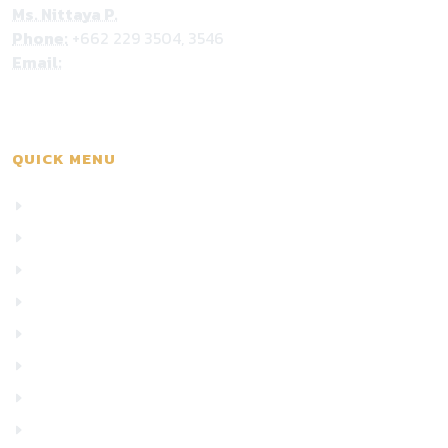
Ms. Nittaya P.
Phone:
+662 229 3504, 3546
Email:
nittaya.phu@nccexhibition.com
QUICK MENU
Home
Show Information
Exhibitor Profile
Exhibitor Manual
Floor Plan
Highlights
Activities
Exhibitor Lists