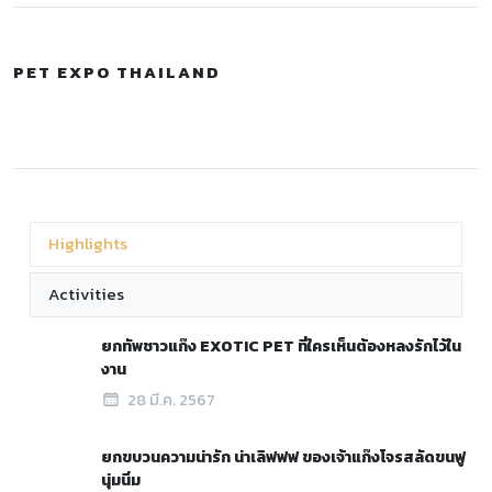
PET EXPO THAILAND
Highlights
Activities
ยกทัพชาวแก๊ง EXOTIC PET ที่ใครเห็นต้องหลงรักไว้ใน
งาน
28 มี.ค. 2567
ยกขบวนความน่ารัก น่าเลิฟฟฟ ของเจ้าแก๊งโจรสลัดขนฟู
นุ่มนิ่ม