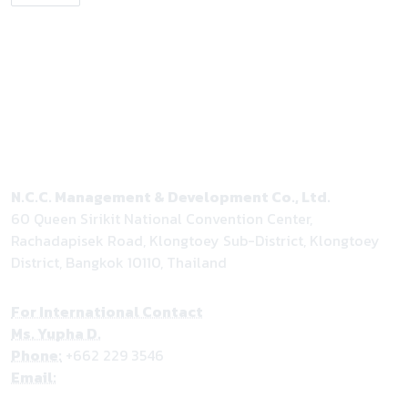
N.C.C. Management & Development Co., Ltd.
60 Queen Sirikit National Convention Center,
Rachadapisek Road, Klongtoey Sub-District, Klongtoey
District, Bangkok 10110, Thailand
For International Contact
Ms. Yupha D.
Phone:
+662 229 3546
Email:
yupha@nccexhibition.com