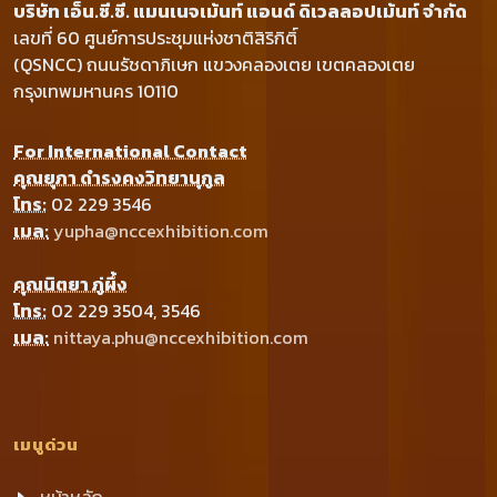
บริษัท เอ็น.ซี.ซี. แมนเนจเม้นท์ แอนด์ ดิเวลลอปเม้นท์ จำกัด
เลขที่ 60 ศูนย์การประชุมแห่งชาติสิริกิติ์
(QSNCC) ถนนรัชดาภิเษก แขวงคลองเตย เขตคลองเตย
กรุงเทพมหานคร 10110
For International Contact
คุณยุภา ดำรงคงวิทยานุกูล
โทร:
02 229 3546
เมล:
yupha@nccexhibition.com
คุณนิตยา ภู่ผึ้ง
โทร:
02 229 3504, 3546
เมล:
nittaya.phu@nccexhibition.com
เมนูด่วน
หน้าหลัก