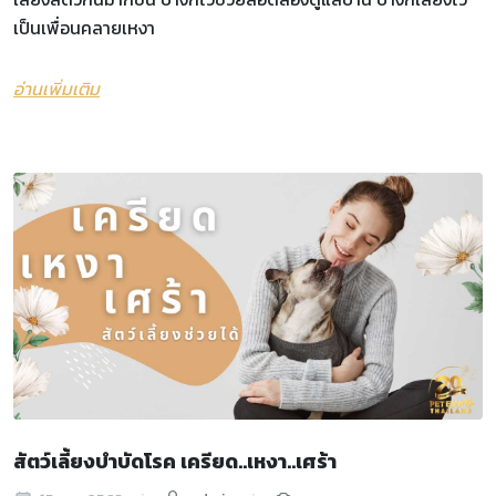
เป็นเพื่อนคลายเหงา
อ่านเพิ่มเติม
สัตว์เลี้ยงบำบัดโรค เครียด..เหงา..เศร้า