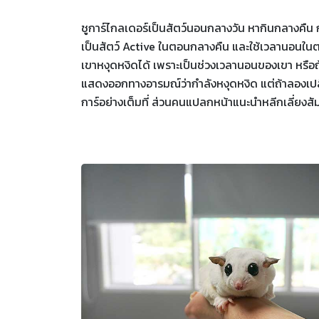
ชูการ์ไกลเดอร์เป็นสัตว์นอนกลางวัน หากินกลางคืน ก
เป็นสัตว์ Active ในตอนกลางคืน และใช้เวลานอนในต
เขาหงุดหงิดได้ เพราะเป็นช่วงเวลานอนของเขา หรือถ้าไ
แสดงออกทางอารมณ์ว่ากำลังหงุดหงิด แต่ถ้าลองเปลี่ย
การ์อย่างเต็มที่ ส่วนคนแปลกหน้าแนะนำหลีกเลี่ยงสัมผ