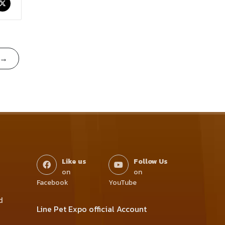
) →
Like us
Follow Us
on
on
Facebook
YouTube
d
Line Pet Expo official Account