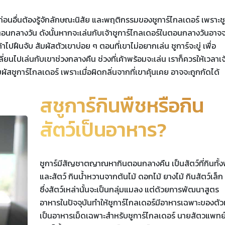
่อนอื่นต้องรู้จักลักษณะนิสัย และพฤติกรรมของชูการ์ไกลเดอร์ เพราะชู
อนกลางวัน ดังนั้นหากจะเล่นกับเจ้าชูการ์ไกลเดอร์ในตอนกลางวันอาจจ
ปฝืนจับ สัมผัสตัวเขาบ่อย ๆ ตอนที่เขาไม่อยากเล่น ชูการ์จะขู่ เพื่อ
นไปเล่นกับเขาช่วงกลางคืน ช่วงที่เค้าพร้อมจะเล่น เราก็ควรให้เวลาเจ้
ัสชูการ์ไกลเดอร์ เพราะเมื่อผิดกลิ่นจากที่เขาคุ้นเคย อาจจะถูกกัดได้
สชูการ์กินพืชหรือกิน
สัตว์เป็นอาหาร?
ชูการ์มีสัญชาตญาณหากินตอนกลางคืน เป็นสัตว์ที่กินทั้ง
และสัตว์ กินน้ำหวานจากต้นไม้ ดอกไม้ ยางไม้ กินสัตว์เล็ก
ซึ่งสัตว์เหล่านั้นจะเป็นกลุ่มแมลง แต่ด้วยการพัฒนาสูตร
อาหารในปัจจุบันทำให้ชูการ์ไกลเดอร์มีอาหารเฉพาะของตัว
เป็นอาหารเม็ดเฉพาะสำหรับชูการ์ไกลเดอร์ นายสัตวแพทย