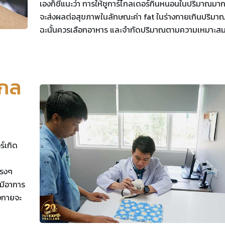
เองก็ชี้แนะว่า การให้ชูการ์ไกลเดอร์กินหนอนในปริมาณมา
จะส่งผลต่อสุขภาพในลักษณะค่า fat ในร่างกายเกินปริมา
ฉะนั้นควรเลือกอาหาร และจำกัดปริมาณตามความเหมาะส
ไกล
ร์เกิด
แรงๆ
้มีอาการ
างกายจะ