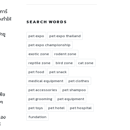
การ์
ะทำให้
SEARCH WORDS
าชู
pet expo
pet expo thailand
pet expo championship
exotic zone
rodent zone
reptile zone
bird zone
cat zone
pet food
pet snack
medical equipment
pet clothes
pet accessories
pet shampoo
พืช
pet grooming
pet equipment
 ๆ
pet toys
pet hotel
pet hospital
เอง
fundation
์