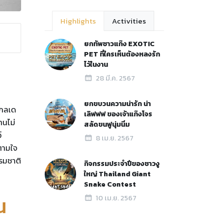
Highlights
Activities
ยกทัพชาวแก๊ง EXOTIC
PET ที่ใครเห็นต้องหลงรัก
ไว้ในงาน
28 มี.ค. 2567
ยกขบวนความน่ารัก น่า
ไกลเด
เลิฟฟฟ ของเจ้าแก๊งโจร
านไม่
สลัดขนฟูนุ่มนิ่ม
์
8 เม.ย. 2567
บตามใจ
รรมชาติ
กิจกรรมประจำปีของชาวงู
ใหญ่ Thailand Giant
Snake Contest
น
10 เม.ย. 2567