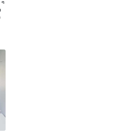
ก ๆ
ณ
ม