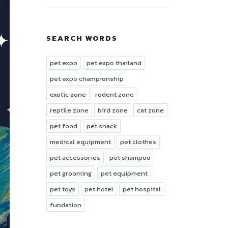
SEARCH WORDS
pet expo
pet expo thailand
pet expo championship
exotic zone
rodent zone
reptile zone
bird zone
cat zone
pet food
pet snack
medical equipment
pet clothes
pet accessories
pet shampoo
pet grooming
pet equipment
pet toys
pet hotel
pet hospital
fundation