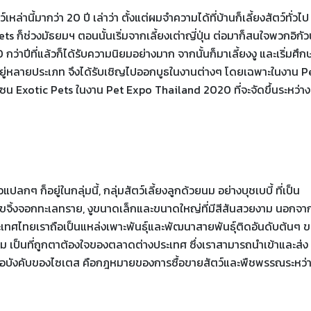
เหล่านี้มากว่า 20 ปี เล่าว่า ตั้งแต่ผมจำความได้ที่บ้านก็เลี้ยงสัตว์ทั่วไป 
ets ก็ช่วงมัธยมฯ ตอนนั้นเริ่มจากเลี้ยงเต่าญี่ปุ่น ต่อมาก็สนใจพวกอิกั
0 กว่าปีที่แล้วก็ได้รับความนิยมอย่างมาก จากนั้นก็มาเลี้ยงงู และเริ่มศึก
ets อยู่หลายประเภท จึงได้รับเชิญไปออกบูธในงานต่างๆ โดยเฉพาะในงาน P
แลโซน Exotic Pets ในงาน Pet Expo Thailand 2020 ที่จะจัดขึ้นระหว่าง
ลกๆ ก็อยู่ในกลุ่มนี้, กลุ่มสัตว์เลี้ยงลูกด้วยนม อย่างบุชเบบี้ ที่เป็น
นัขจิ้งจอกทะเลทราย, งูขนาดเล็กและขนาดใหญ่ที่มีสีสันสวยงาม นอกจาก
ุบันประเทศไทยเราถือเป็นแหล่งเพาะพันธุ์และพัฒนาสายพันธุ์ติดอันดับต้นๆ 
าม เป็นที่ถูกตาต้องใจของตลาดต่างประเทศ ซึ่งเราสามารถนำเข้าและส่ง
ข้อบังคับของไซเตส คือกฎหมายของการซื้อขายสัตว์และพืชพรรณระหว่