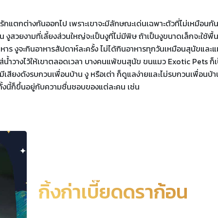
่ารักแตกต่างกันออกไป เพราะเขาจะมีลักษณะเด่นเฉพาะตัวที่ไม่เหมือนกั
ูสวยงามที่เลี้ยงส่วนใหญ่จะเป็นงูที่ไม่มีพิษ ถ้าเป็นงูขนาดเล็กจะใช้พื้นท
าหาร งูจะกินอาหารสัปดาห์ละครั้ง ไม่ได้กินอาหารทุกวันเหมือนสุนัขและ
้วยใส่น้ำวางไว้ให้เขาตลอดเวลา บางคนแพ้ขนสุนัข ขนแมว Exotic Pets ก็เ
ีเสียงดังรบกวนเพื่อนบ้าน งู หรือเต่า ก็ดูแลง่ายและไม่รบกวนเพื่อนบ้า
้งนี้ก็ขึ้นอยู่กับความชื่นชอบของแต่ละคน เช่น
กิ้งก่าเบี๊ยดดราก้อน