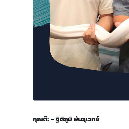
คุณต๊ะ - ฐิติภูมิ พันธุเวทย์