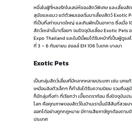
หนึ่งในผู้ที่หลงรักในเสน่ห์ของสัตว์พิเศษ และเลี้ยงสัตว์
สุนัขและแมว แต่ตัวผมเองเริ่มมาเลี้ยงสัตว์ Exotic P
ที่เป็นกิ้งก่าขนาดใหญ่ และกินผักเป็นอาหาร ซึ่งเมื่อ 1
สัตว์เหล่านี้มาเรื่อยๆ จนปัจจุบันเลี้ยง Exotic P
Expo Thailand และในปีนี้ผมได้รับหน้าที่เป็นผู้ดู
ที่ 3 – 6 กันยายน ฮอลล์ EH 106 ไบเทค บางนา
Exotic Pets
เป็นกลุ่มสัตว์เลี้ยงที่มีหลากหลายประเภท เช่น นกแก้วแป
เหมือนลิงตัวเล็กๆ ก็กำลังได้รับความนิยม รวมถึงสุ
ก็มีกลุ่มกิ้งก่า ที่เรียกว่า เบี๊ยดดราก้อน ซึ่งปัจจ
โลก คือคุณภาพของสัตว์ในบ้านเรานั้นมีสีสันที่สวยง
ออกได้อย่างถูกกฎหมาย มีการเสียภาษีถูกต้องตาม
ประเทศ