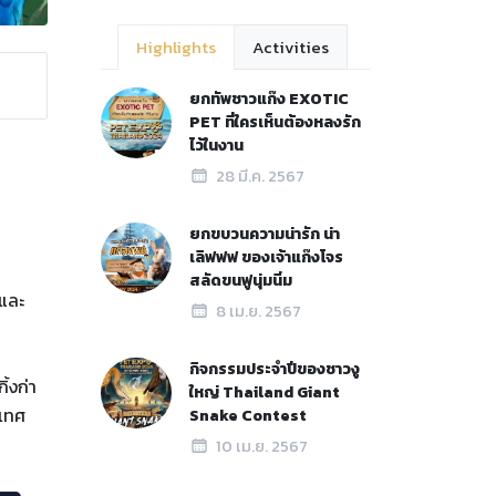
Highlights
Activities
ยกทัพชาวแก๊ง EXOTIC
PET ที่ใครเห็นต้องหลงรัก
ไว้ในงาน
28 มี.ค. 2567
ยกขบวนความน่ารัก น่า
เลิฟฟฟ ของเจ้าแก๊งโจร
สลัดขนฟูนุ่มนิ่ม
 และ
8 เม.ย. 2567
กิจกรรมประจำปีของชาวงู
ิ้งก่า
ใหญ่ Thailand Giant
ะเทศ
Snake Contest
10 เม.ย. 2567