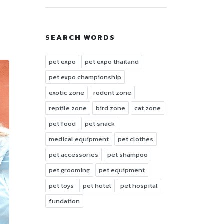
SEARCH WORDS
pet expo
pet expo thailand
pet expo championship
exotic zone
rodent zone
reptile zone
bird zone
cat zone
pet food
pet snack
medical equipment
pet clothes
pet accessories
pet shampoo
pet grooming
pet equipment
pet toys
pet hotel
pet hospital
fundation