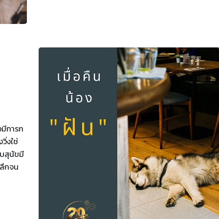
้วมีการก
ิ่งใช่
ับสุนัขมี
บลึกจน