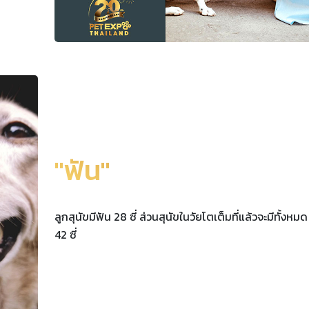
"ฟัน"
ลูกสุนัขมีฟัน 28 ซี่ ส่วนสุนัขในวัยโตเต็มที่แล้วจะมีทั้งหมด
42 ซี่