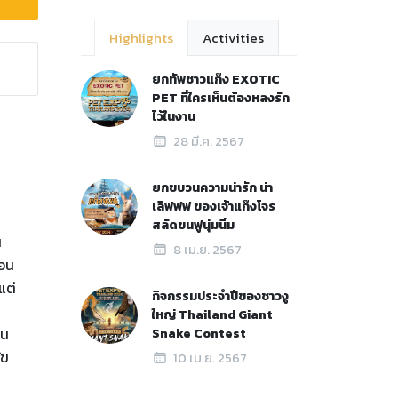
Highlights
Activities
ยกทัพชาวแก๊ง EXOTIC
PET ที่ใครเห็นต้องหลงรัก
ไว้ในงาน
28 มี.ค. 2567
ยกขบวนความน่ารัก น่า
เลิฟฟฟ ของเจ้าแก๊งโจร
สลัดขนฟูนุ่มนิ่ม
น
8 เม.ย. 2567
้อน
แต่
กิจกรรมประจำปีของชาวงู
ใหญ่ Thailand Giant
็น
Snake Contest
ัข
10 เม.ย. 2567