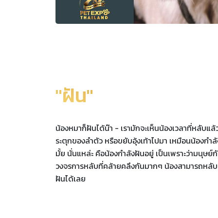
"ฝัน"
น้องหมาก็ฝันได้น๊า - เรามักจะเห็นน้องเวลาที่หลับแล
ระตุกของลำตัว หรือขยับอุ้งเท้าไปมา เหมือนน้องกำลังว
มั้ย นั่นแหล่ะ คือน้องกำลังฝันอยู่ เป็นเพราะว่ามนุษย์ก
วงจรการหลับที่คล้ายคลึงกันมากๆ น้องสามารถหลั
ฝันได้เลย