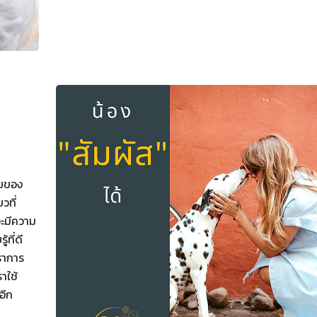
ัยของ
วที่
จะมีความ
้ที่ดี
ตราการ
าใช้
อีก