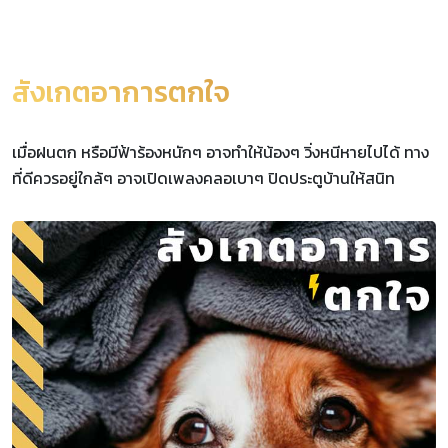
สังเกตอาการตกใจ
เมื่อฝนตก หรือมีฟ้าร้องหนักๆ อาจทำให้น้องๆ วิ่งหนีหายไปได้ ทาง
ที่ดีควรอยู่ใกล้ๆ อาจเปิดเพลงคลอเบาๆ ปิดประตูบ้านให้สนิท