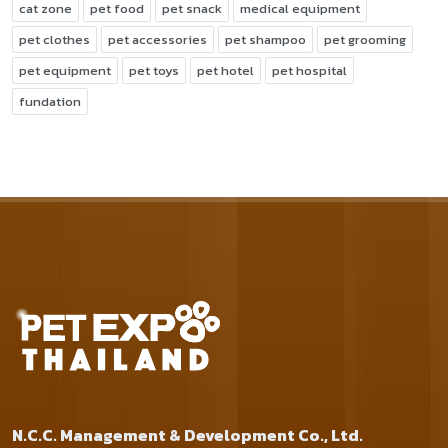
cat zone
pet food
pet snack
medical equipment
pet clothes
pet accessories
pet shampoo
pet grooming
pet equipment
pet toys
pet hotel
pet hospital
fundation
N.C.C. Management & Development Co., Ltd.