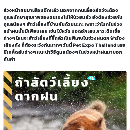
ช่วงหน้าฝนมาเยือนอีกแล้ว นอกจากคนเลี้ยงสัตว์จะต้อง
ดูแล รักษาสุขภาพของตนเองไม่ให้ป่วยแล้ว ยังต้องช่วยกัน
ดูแลน้องๆ สัตว์เลี้ยงที่บ้านกันด้วยนะคะ เพราะว่าโรคในช่วง
หน้าฝนนั้นมีเพียบเลย เช่น ไข้หวัด ปอดอักเสบ ภาวะติดเชื้อ
ต่างๆ ไหนจะสัตว์เลี้ยงที่ขี้กลัวเป็นพิเศษในช่วงฝนตก ฟ้าร้อง
เสียงดัง ก็ต้องระวังกันมากๆ วันนี้ Pet Expo Thailand เลย
มีเคล็ดลับต่างๆ แนะนำวิธีดูแลน้องๆ ในช่วงหน้าฝนมาบอก
กันค่า