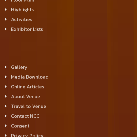
Highlights
Activities
Exhibitor Lists
Gallery
Media Download
Online Articles
About Venue
Travel to Venue
Contact NCC
Consent
Privacy Policy