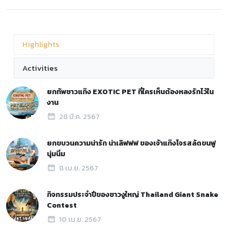
Highlights
Activities
ยกทัพชาวแก๊ง EXOTIC PET ที่ใครเห็นต้องหลงรักไว้ใน
งาน
28 มี.ค. 2567
ยกขบวนความน่ารัก น่าเลิฟฟฟ ของเจ้าแก๊งโจรสลัดขนฟู
นุ่มนิ่ม
8 เม.ย. 2567
กิจกรรมประจำปีของชาวงูใหญ่ Thailand Giant Snake
Contest
10 เม.ย. 2567