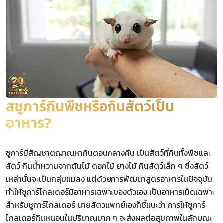
สชูการ์กินพืชหรือกินสัตว์เป็น
อาหาร?
ชูการ์มีสัญชาตญาณหากินตอนกลางคืน เป็นสัตว์ที่กินทั้งพืชและ
สัตว์ กินน้ำหวานจากต้นไม้ ดอกไม้ ยางไม้ กินสัตว์เล็ก ๆ ซึ่งสัตว์
เหล่านั้นจะเป็นกลุ่มแมลง แต่ด้วยการพัฒนาสูตรอาหารในปัจจุบัน
ทำให้ชูการ์ไกลเดอร์มีอาหารเฉพาะของตัวเอง เป็นอาหารเม็ดเฉพาะ
สำหรับชูการ์ไกลเดอร์ นายสัตวแพทย์เองก็ชี้แนะว่า การให้ชูการ์
ไกลเดอร์กินหนอนในปริมาณมาก ๆ จะส่งผลต่อสุขภาพในลักษณะ