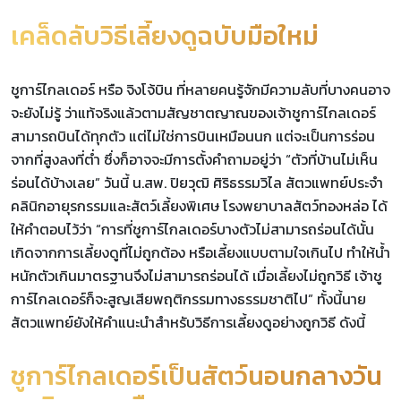
เคล็ดลับวิธีเลี้ยงดูฉบับมือใหม่
ชูการ์ไกลเดอร์ หรือ จิงโจ้บิน ที่หลายคนรู้จักมีความลับที่บางคนอาจ
จะยังไม่รู้ ว่าแท้จริงแล้วตามสัญชาตญาณของเจ้าชูการ์ไกลเดอร์
สามารถบินได้ทุกตัว แต่ไม่ใช่การบินเหมือนนก แต่จะเป็นการร่อน
จากที่สูงลงที่ต่ำ ซึ่งก็อาจจะมีการตั้งคำถามอยู่ว่า “ตัวที่บ้านไม่เห็น
ร่อนได้บ้างเลย” วันนี้ น.สพ. ปิยวุฒิ ศิริธรรมวิไล สัตวแพทย์ประจำ
คลินิกอายุรกรรมและสัตว์เลี้ยงพิเศษ โรงพยาบาลสัตว์ทองหล่อ ได้
ให้คำตอบไว้ว่า “การที่ชูการ์ไกลเดอร์บางตัวไม่สามารถร่อนได้นั้น
เกิดจากการเลี้ยงดูที่ไม่ถูกต้อง หรือเลี้ยงแบบตามใจเกินไป ทำให้น้ำ
หนักตัวเกินมาตรฐานจึงไม่สามารถร่อนได้ เมื่อเลี้ยงไม่ถูกวิธี เจ้าชู
การ์ไกลเดอร์ก็จะสูญเสียพฤติกรรมทางธรรมชาติไป” ทั้งนี้นาย
สัตวแพทย์ยังให้คำแนะนำสำหรับวิธีการเลี้ยงดูอย่างถูกวิธี ดังนี้
ชูการ์ไกลเดอร์เป็นสัตว์นอนกลางวัน