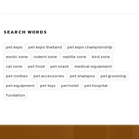
SEARCH WORDS
pet expo
pet expo thailand
pet expo championship
exotic zone
rodent zone
reptile zone
bird zone
cat zone
pet food
pet snack
medical equipment
pet clothes
pet accessories
pet shampoo
pet grooming
pet equipment
pet toys
pet hotel
pet hospital
fundation